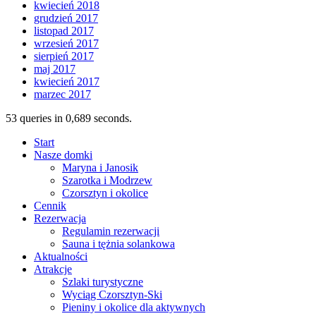
kwiecień 2018
grudzień 2017
listopad 2017
wrzesień 2017
sierpień 2017
maj 2017
kwiecień 2017
marzec 2017
53 queries in 0,689 seconds.
Start
Nasze domki
Maryna i Janosik
Szarotka i Modrzew
Czorsztyn i okolice
Cennik
Rezerwacja
Regulamin rezerwacji
Sauna i tężnia solankowa
Aktualności
Atrakcje
Szlaki turystyczne
Wyciąg Czorsztyn-Ski
Pieniny i okolice dla aktywnych