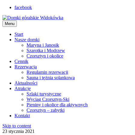
facebook
Menu
Start
Nasze domki
Maryna i Janosik
Szarotka i Modrzew
Czorsztyn i okolice
Cennik
Rezerwacja
Regulamin rezerwacji
Sauna i tężnia solankowa
Aktualności
Atrakcje
Szlaki turystyczne
Wyciąg Czorsztyn-Ski
Pieniny i okolice dla aktywnych
Czorsztyn – zabytki
Kontakt
Skip to content
23 stycznia 2021