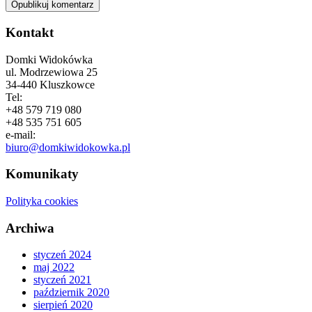
Kontakt
Domki Widokówka
ul. Modrzewiowa 25
34-440 Kluszkowce
Tel:
+48 579 719 080
+48 535 751 605
e-mail:
biuro@domkiwidokowka.pl
Komunikaty
Polityka cookies
Archiwa
styczeń 2024
maj 2022
styczeń 2021
październik 2020
sierpień 2020