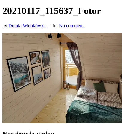
20210117_115637_Fotor
by
Domki Widokówka
— in .
No comment.
Nawigacja wpisu