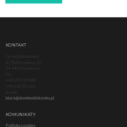
KONTAKT
Domki Widokówka
ul. Modrzewiowa 25
34-440 Kluszkowce
Tel:
+48 579 719 080
+48 535 751 605
e-mail:
biuro@domkiwidokowka.pl
KOMUNIKATY
Polityka cookies