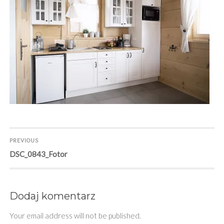
Nawigacja
PREVIOUS
Previous
DSC_0843_Fotor
wpisu
post:
Dodaj komentarz
Your email address will not be published.