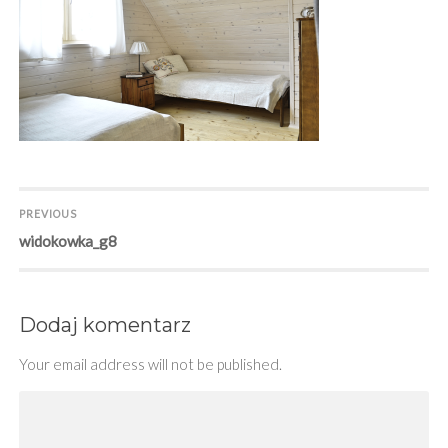
Nawigacja
PREVIOUS
Previous
widokowka_g8
wpisu
post:
Dodaj komentarz
Your email address will not be published.