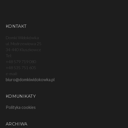
KONTAKT
Domki Widokówka
ul. Modrzewiowa 25
34-440 Kluszkowce
Tel:
+48 579 719 080
+48 535 751 605
e-mail:
biuro@domkiwidokowka.pl
KOMUNIKATY
Polityka cookies
ARCHIWA