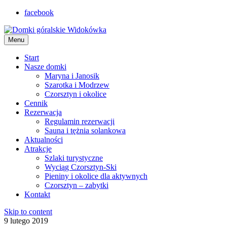
facebook
Menu
Start
Nasze domki
Maryna i Janosik
Szarotka i Modrzew
Czorsztyn i okolice
Cennik
Rezerwacja
Regulamin rezerwacji
Sauna i tężnia solankowa
Aktualności
Atrakcje
Szlaki turystyczne
Wyciąg Czorsztyn-Ski
Pieniny i okolice dla aktywnych
Czorsztyn – zabytki
Kontakt
Skip to content
9 lutego 2019