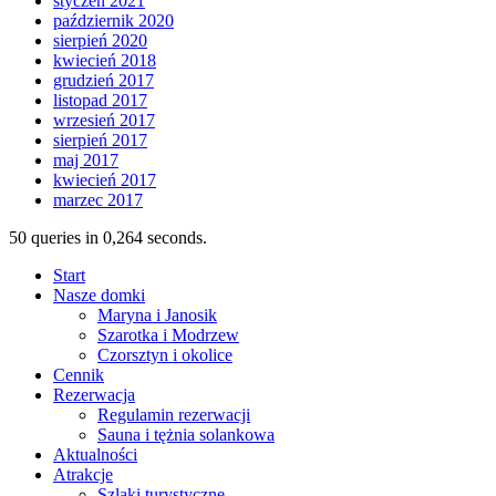
styczeń 2021
październik 2020
sierpień 2020
kwiecień 2018
grudzień 2017
listopad 2017
wrzesień 2017
sierpień 2017
maj 2017
kwiecień 2017
marzec 2017
50 queries in 0,264 seconds.
Start
Nasze domki
Maryna i Janosik
Szarotka i Modrzew
Czorsztyn i okolice
Cennik
Rezerwacja
Regulamin rezerwacji
Sauna i tężnia solankowa
Aktualności
Atrakcje
Szlaki turystyczne