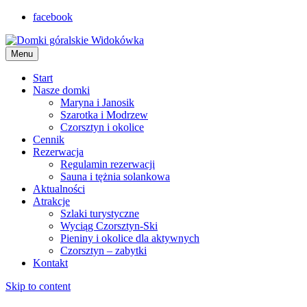
facebook
Menu
Start
Nasze domki
Maryna i Janosik
Szarotka i Modrzew
Czorsztyn i okolice
Cennik
Rezerwacja
Regulamin rezerwacji
Sauna i tężnia solankowa
Aktualności
Atrakcje
Szlaki turystyczne
Wyciąg Czorsztyn-Ski
Pieniny i okolice dla aktywnych
Czorsztyn – zabytki
Kontakt
Skip to content