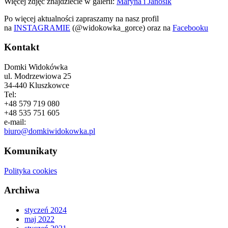
Więcej zdjęć znajdziecie w galerii:
Maryna i Janosik
Po więcej aktualności zapraszamy na nasz profil
na
INSTAGRAMIE
(@widokowka_gorce) oraz na
Facebooku
Kontakt
Domki Widokówka
ul. Modrzewiowa 25
34-440 Kluszkowce
Tel:
+48 579 719 080
+48 535 751 605
e-mail:
biuro@domkiwidokowka.pl
Komunikaty
Polityka cookies
Archiwa
styczeń 2024
maj 2022