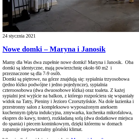
24 stycznia 2021
Nowe domki – Maryna i Janosik
Mamy dla Was dwa zupełnie nowe domki! Maryna i Janosik. Oba
domki są identyczne, mają powierzchnię około 60 m2 i
przeznaczone są dla 7-9 osób.
Domki są piętrowe, na górze znajdują się: sypialnia trzyosobowa
(jedno łóżko podwójne i jedno pojedyncze), sypialnia
czteroosobowa (dwa dwuosobowe łóżka) oraz toaleta. Z każej
sypialni jest wyjście na balkon, z którego rozpościera się wspaniały
widok na Tatry, Pieniny i Jezioro Czorsztyńskie. Na dole łazienka i
przestronny salon z kompleksowo wyposażonym aneksem
kuchennym (płyta indukcyjna, zmywarka, kuchenka mikrofalowa,
ekspres do kawy, toster), rozkładaną sofą (dwa dodatkowe miejsca
do spania) i piecem kominkowym, dzięki któremu w domach
zapanuje niepowtarzalny góralski klimat.