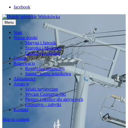
facebook
Menu
Start
Nasze domki
Maryna i Janosik
Szarotka i Modrzew
Czorsztyn i okolice
Cennik
Rezerwacja
Regulamin rezerwacji
Sauna i tężnia solankowa
Aktualności
Atrakcje
Szlaki turystyczne
Wyciąg Czorsztyn-Ski
Pieniny i okolice dla aktywnych
Czorsztyn – zabytki
Kontakt
Skip to content