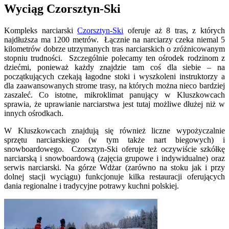
Wyciąg Czorsztyn-Ski
Kompleks narciarski
Czorsztyn-Ski
oferuje aż 8 tras, z których
najdłuższa ma 1200 metrów. Łącznie na narciarzy czeka niemal 5
kilometrów dobrze utrzymanych tras narciarskich o zróżnicowanym
stopniu trudności. Szczególnie polecamy ten ośrodek rodzinom z
dziećmi, ponieważ każdy znajdzie tam coś dla siebie – na
początkujących czekają łagodne stoki i wyszkoleni instruktorzy a
dla zaawansowanych strome trasy, na których można nieco bardziej
zaszaleć. Co istotne, mikroklimat panujący w Kluszkowcach
sprawia, że uprawianie narciarstwa jest tutaj możliwe dłużej niż w
innych ośrodkach.
W Kluszkowcach znajdują się również liczne wypożyczalnie
sprzętu narciarskiego (w tym także nart biegowych) i
snowboardowego. Czorsztyn-Ski oferuje też oczywiście szkółkę
narciarską i snowboardową (zajęcia grupowe i indywidualne) oraz
serwis narciarski. Na górze Wdżar (zarówno na stoku jak i przy
dolnej stacji wyciągu) funkcjonuje kilka restauracji oferujących
dania regionalne i tradycyjne potrawy kuchni polskiej.