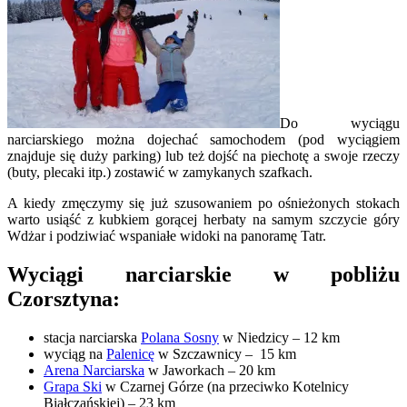
Do wyciągu
narciarskiego można dojechać samochodem (pod wyciągiem
znajduje się duży parking) lub też dojść na piechotę a swoje rzeczy
(buty, plecaki itp.) zostawić w zamykanych szafkach.
A kiedy zmęczymy się już szusowaniem po ośnieżonych stokach
warto usiąść z kubkiem gorącej herbaty na samym szczycie góry
Wdżar i podziwiać wspaniałe widoki na panoramę Tatr.
Wyciągi narciarskie w pobliżu
Czorsztyna:
stacja narciarska
Polana Sosny
w Niedzicy – 12 km
wyciąg na
Palenicę
w Szczawnicy – 15 km
Arena Narciarska
w Jaworkach – 20 km
Grapa Ski
w Czarnej Górze (na przeciwko Kotelnicy
Białczańskiej) – 23 km