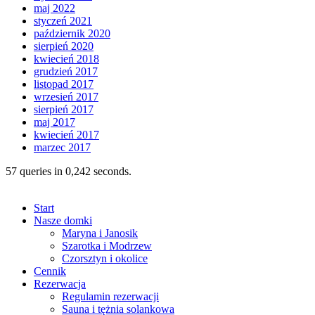
maj 2022
styczeń 2021
październik 2020
sierpień 2020
kwiecień 2018
grudzień 2017
listopad 2017
wrzesień 2017
sierpień 2017
maj 2017
kwiecień 2017
marzec 2017
57 queries in 0,242 seconds.
Start
Nasze domki
Maryna i Janosik
Szarotka i Modrzew
Czorsztyn i okolice
Cennik
Rezerwacja
Regulamin rezerwacji
Sauna i tężnia solankowa