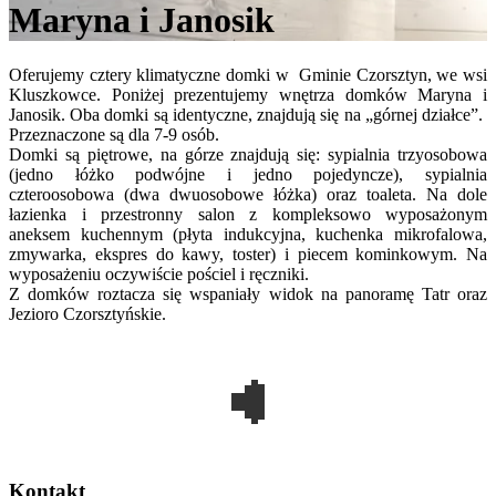
Maryna i Janosik
Oferujemy cztery klimatyczne domki w Gminie Czorsztyn, we wsi
Kluszkowce. Poniżej prezentujemy wnętrza domków Maryna i
Janosik. Oba domki są identyczne, znajdują się na „górnej działce”.
Przeznaczone są dla 7-9 osób.
Domki są piętrowe, na górze znajdują się: sypialnia trzyosobowa
(jedno łóżko podwójne i jedno pojedyncze), sypialnia
czteroosobowa (dwa dwuosobowe łóżka) oraz toaleta. Na dole
łazienka i przestronny salon z kompleksowo wyposażonym
aneksem kuchennym (płyta indukcyjna, kuchenka mikrofalowa,
zmywarka, ekspres do kawy, toster) i piecem kominkowym. Na
wyposażeniu oczywiście pościel i ręczniki.
Z domków roztacza się wspaniały widok na panoramę Tatr oraz
Jezioro Czorsztyńskie.
Kontakt