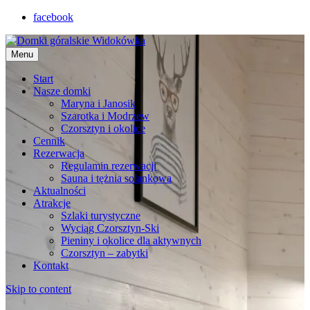
facebook
Menu
Start
Nasze domki
Maryna i Janosik
Szarotka i Modrzew
Czorsztyn i okolice
Cennik
Rezerwacja
Regulamin rezerwacji
Sauna i tężnia solankowa
Aktualności
Atrakcje
Szlaki turystyczne
Wyciąg Czorsztyn-Ski
Pieniny i okolice dla aktywnych
Czorsztyn – zabytki
Kontakt
Skip to content