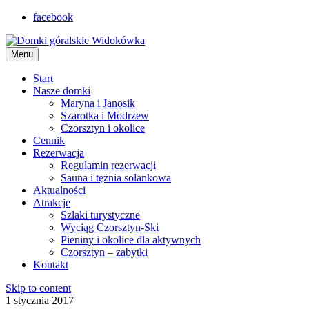
facebook
Menu
Start
Nasze domki
Maryna i Janosik
Szarotka i Modrzew
Czorsztyn i okolice
Cennik
Rezerwacja
Regulamin rezerwacji
Sauna i tężnia solankowa
Aktualności
Atrakcje
Szlaki turystyczne
Wyciąg Czorsztyn-Ski
Pieniny i okolice dla aktywnych
Czorsztyn – zabytki
Kontakt
Skip to content
1 stycznia 2017