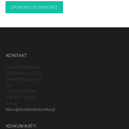
KONTAKT
Domki Widokówka
ul. Modrzewiowa 25
34-440 Kluszkowce
Tel:
+48 579 719 080
+48 535 751 605
e-mail:
biuro@domkiwidokowka.pl
KOMUNIKATY