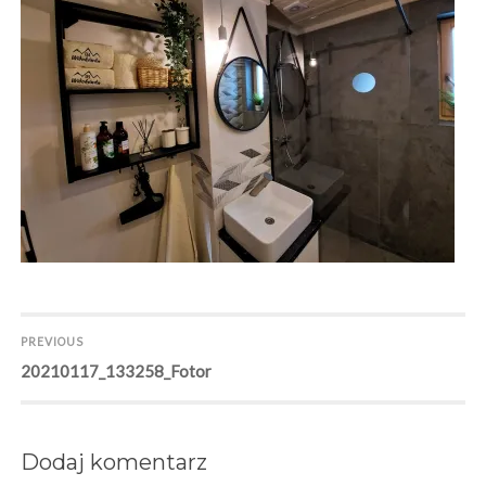
Nawigacja
PREVIOUS
Previous
20210117_133258_Fotor
wpisu
post:
Dodaj komentarz