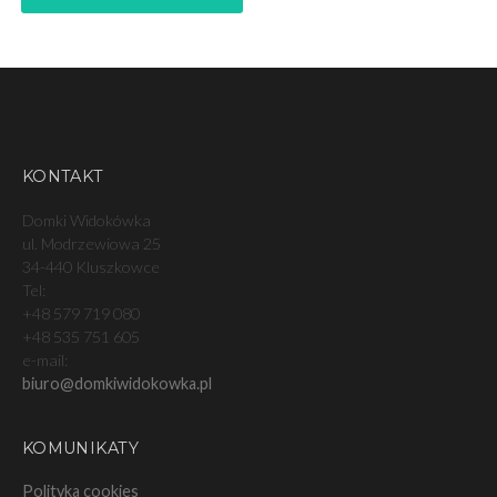
KONTAKT
Domki Widokówka
ul. Modrzewiowa 25
34-440 Kluszkowce
Tel:
+48 579 719 080
+48 535 751 605
e-mail:
biuro@domkiwidokowka.pl
KOMUNIKATY
Polityka cookies