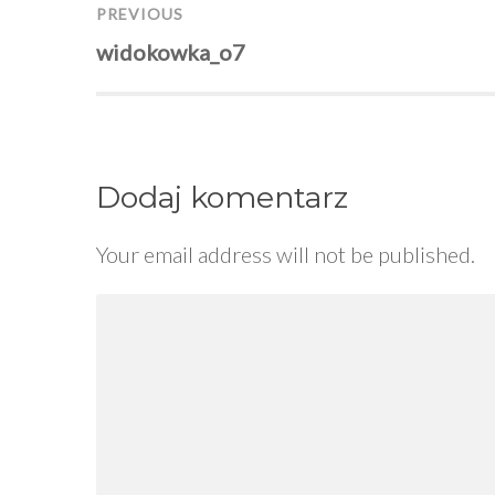
Nawigacja
PREVIOUS
Previous
widokowka_o7
wpisu
post:
Dodaj komentarz
Your email address will not be published.