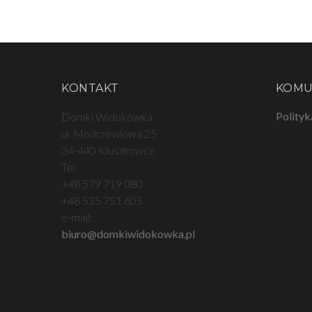
KONTAKT
KOMU
Polityk
Domki Widokówka
ul. Modrzewiowa 25
34-440 Kluszkowce
Tel:
+48 579 719 080
+48 535 751 605
e-mail:
biuro@domkiwidokowka.pl