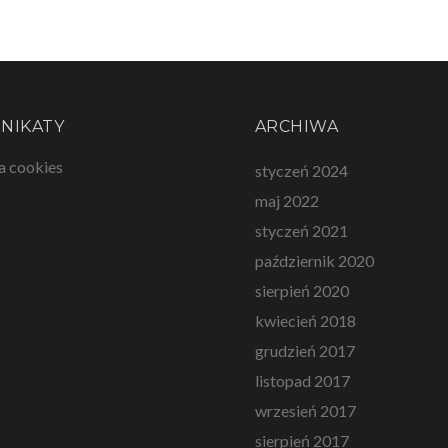
NIKATY
ARCHIWA
a cookies
styczeń 2024
maj 2022
styczeń 2021
październik 2020
sierpień 2020
kwiecień 2018
grudzień 2017
listopad 2017
wrzesień 2017
sierpień 2017