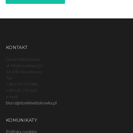
KONTAKT
Domki Widokówka
ul. Modrzewiowa 25
34-440 Kluszkowce
Tel:
+48 579 719 080
+48 535 751 605
e-mail:
biuro@domkiwidokowka.pl
KOMUNIKATY
Polityka cookies