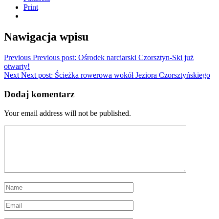
Print
Nawigacja wpisu
Previous
Previous post:
Ośrodek narciarski Czorsztyn-Ski już
otwarty!
Next
Next post:
Ścieżka rowerowa wokół Jeziora Czorsztyńskiego
Dodaj komentarz
Your email address will not be published.