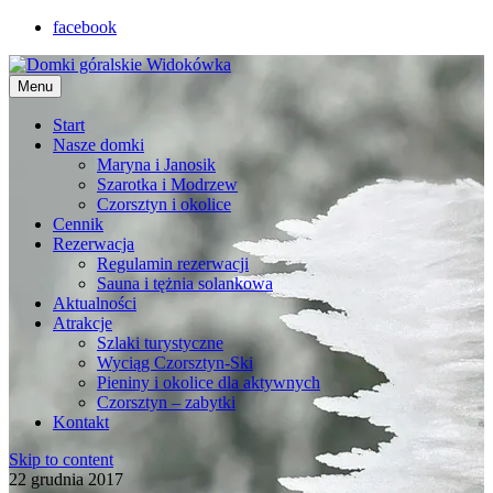
facebook
Menu
Start
Nasze domki
Maryna i Janosik
Szarotka i Modrzew
Czorsztyn i okolice
Cennik
Rezerwacja
Regulamin rezerwacji
Sauna i tężnia solankowa
Aktualności
Atrakcje
Szlaki turystyczne
Wyciąg Czorsztyn-Ski
Pieniny i okolice dla aktywnych
Czorsztyn – zabytki
Kontakt
Skip to content
22 grudnia 2017