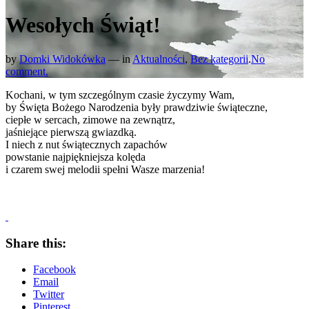
Wesołych Świąt!
by
Domki Widokówka
— in
Aktualności
,
Bez kategorii
.
No
comment.
Kochani, w tym szczególnym czasie życzymy Wam,
by Święta Bożego Narodzenia były prawdziwie świąteczne,
ciepłe w sercach, zimowe na zewnątrz,
jaśniejące pierwszą gwiazdką.
I niech z nut świątecznych zapachów
powstanie najpiękniejsza kolęda
i czarem swej melodii spełni Wasze marzenia!
Share this:
Facebook
Email
Twitter
Pinterest